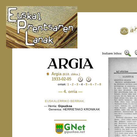
Irudiaren leihoa:
Argia
(618. zbka.)
1933
-02-05
orriak:
1
-
2
-
3
- 4 -
5
-
6
-
7
-
8
— 4. orria —
EUSKALERRIKO BERRIAK
— Herria:
Gipuzkoa
Generoa: HERRIETAKO KRONIKAK