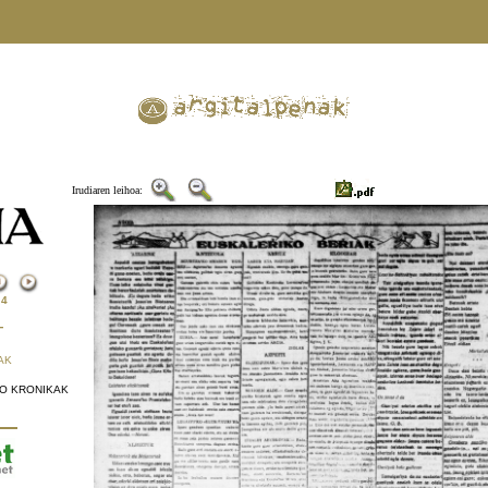
Irudiaren leihoa:
-
4
—
AK
KO KRONIKAK