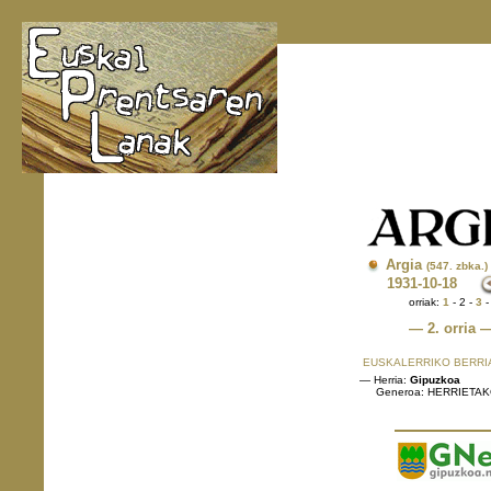
Argia
(547. zbka.)
1931
-10-18
orriak:
1
- 2 -
3
— 2. orria 
EUSKALERRIKO BERRI
— Herria:
Gipuzkoa
Generoa: HERRIETA