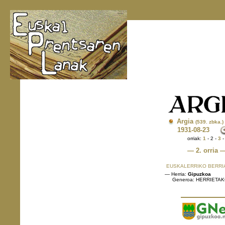
Argia
(539. zbka.)
1931
-08-23
orriak:
1
- 2 -
3
— 2. orria 
EUSKALERRIKO BERRI
— Herria:
Gipuzkoa
Generoa: HERRIETA