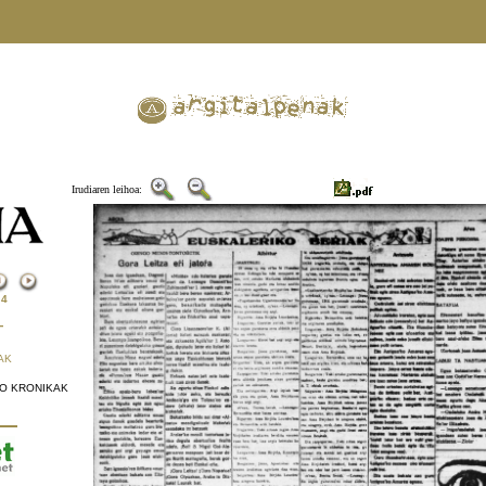
Irudiaren leihoa:
-
4
—
AK
KO KRONIKAK