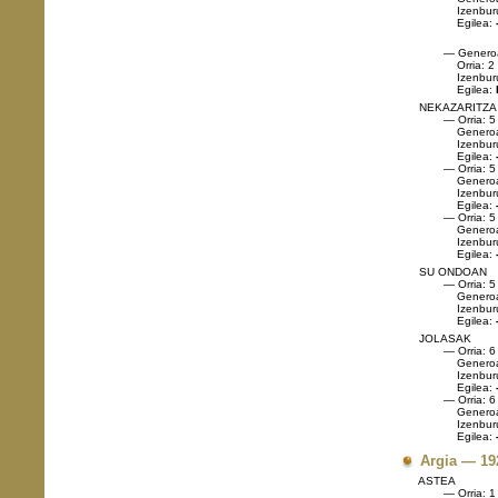
Izenbur
Egilea:
-
— Genero
Orria: 2
Izenbur
Egilea:
NEKAZARITZA
— Orria: 5
Generoa
Izenbur
Egilea:
-
— Orria: 5
Generoa
Izenbur
Egilea:
-
— Orria: 5
Generoa
Izenbur
Egilea:
-
SU ONDOAN
— Orria: 5
Generoa:
Izenbur
Egilea:
-
JOLASAK
— Orria: 6
Generoa
Izenbur
Egilea:
-
— Orria: 6
Generoa
Izenbur
Egilea:
-
Argia — 19
ASTEA
— Orria: 1