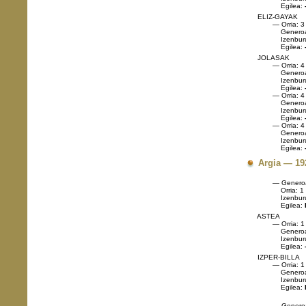
Egilea:
-
ELIZ-GAYAK
— Orria: 3
Generoa
Izenbur
Egilea:
-
JOLASAK
— Orria: 4
Generoa
Izenbur
Egilea:
-
— Orria: 4
Generoa
Izenbur
Egilea:
-
— Orria: 4
Generoa
Izenbur
Egilea:
-
Argia — 19
— Genero
Orria: 1
Izenbur
Egilea:
ASTEA
— Orria: 1
Generoa
Izenbur
Egilea:
-
IZPER-BILLA
— Orria: 1
Generoa
Izenbur
Egilea:
L
— Genero