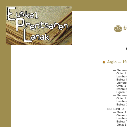
Argia — 19
— Genero
Orria: 1
Izenbur
Egilea:
— Genero
Orria: 1
Izenbur
Egilea:
— Genero
Orria: 1
Izenbur
Egilea:
IZPER-BILLA
— Orria: 1
Generoa
Izenbur
Egilea:
— Orria: 1