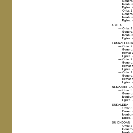
Generoa
Izenbur
Egilea:
— Orria: 1
Generoa
Izenbur
Egilea:
-
ASTEA
— Orria: 1
Generoa
Izenbur
Egilea:
-
EUSKALERRIKO
— Orria: 2
Generoa
Herria:
G
Egilea:
-
— Orria: 2
Generoa
Herria:
A
Egilea:
-
— Orria: 2
Generoa
Herria:
N
Egilea:
-
NEKAZARITZA
— Orria: 3
Generoa
Izenbur
Egilea:
-
SUKALDEA
— Orria: 3
Generoa
Izenbur
Egilea:
-
SU ONDOAN
— Orria: 3
Generoa:
Izenbur