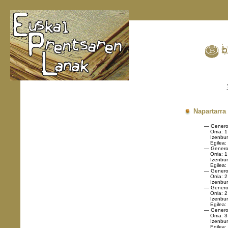
Napartarra
— Genero
Orria: 1
Izenbur
Egilea:
— Genero
Orria: 1
Izenbur
Egilea:
— Genero
Orria: 2
Izenbur
— Genero
Orria: 2
Izenbur
Egilea:
— Genero
Orria: 3
Izenbur
Egilea: