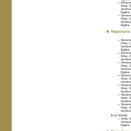
— Genero
Orria: 3
Izenbur
Egilea:
— Genero
Orria: 4
Izenbur
Egilea:
Napartarra
— Genero
Orria: 1
Izenbur
Egilea:
— Genero
Orria: 2
Izenbur
— Genero
Orria: 2
Izenbur
Egilea:
— Genero
Orria: 3
Izenbur
— Genero
Orria: 3
Izenbur
— Genero
Orria: 3
Izenbur
— Genero
Orria: 4
Izenbur
ELIZ GAIAK
— Orria: 4
Izenbur
Egilea: