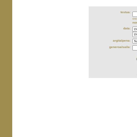
testua:
oso
no
data:
argitalpena:
generoa/saila: